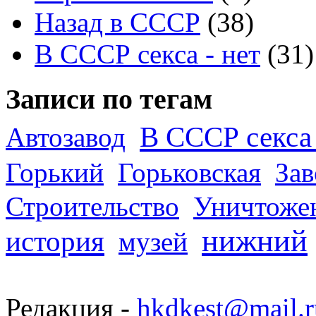
Назад в СССР
(38)
В СССР секса - нет
(31)
Записи по тегам
В СССР секса 
Автозавод
Горький
Горьковская
За
Строительство
Уничтоже
нижний
история
музей
Редакция -
hkdkest@mail.r