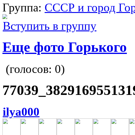
Группа:
СССР и город Го
Вступить в группу
Еще фото Горького
(голосов:
0
)
77039_382916955131
ilya000