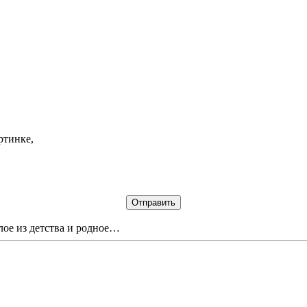
ртинке,
лое из детства и родное…