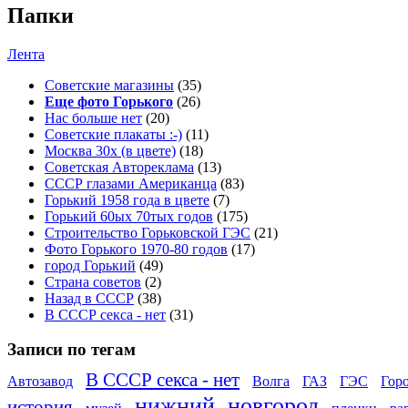
Папки
Лента
Советские магазины
(35)
Еще фото Горького
(26)
Нас больше нет
(20)
Советские плакаты :-)
(11)
Москва 30x (в цвете)
(18)
Советская Автореклама
(13)
СССР глазами Американца
(83)
Горький 1958 года в цвете
(7)
Горький 60ых 70тых годов
(175)
Строительство Горьковской ГЭС
(21)
Фото Горького 1970-80 годов
(17)
город Горький
(49)
Страна советов
(2)
Назад в СССР
(38)
В СССР секса - нет
(31)
Записи по тегам
В СССР секса - нет
Автозавод
Волга
ГАЗ
ГЭС
Гор
нижний
новгород
история