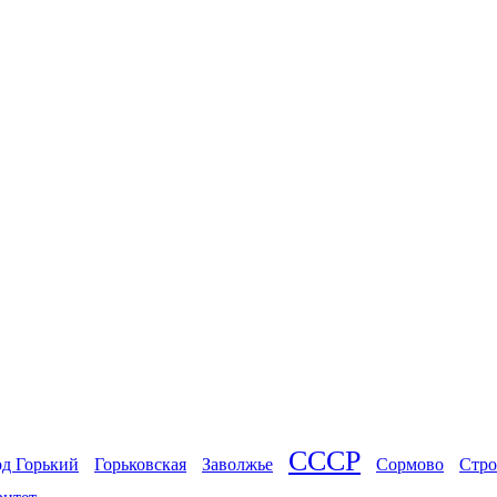
СССР
од Горький
Горьковская
Заволжье
Сормово
Стро