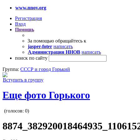
www.nnov.org
Регистрация
Вход
Помощь
За помощью обращайтесь к
jasper-foter
написать
Администрация ННОВ
написать
поиск по сайту
Группа:
СССР и город Горький
Вступить в группу
Еще фото Горького
(голосов:
0
)
8874_382920018464935_1106152