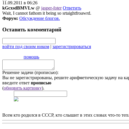
11.09.2011 в 06:26
kGcxsdBMVLw
@
jasper-foter
Ответить
Wait, I cannot fathom it being so srtaightfroawrd.
Форум:
Обсуждение блогов
.
Оставить комментарий
войти под своим ником
|
зарегистрироваться
помощь
Решение задачи (прописью):
Вы не зарегистрированы, решите арифметическую задачу на ка
введите ответ
прописью
(
обновить картинку
).
Всем кто родился в СССР, кто слышит в этих словах что-то теп