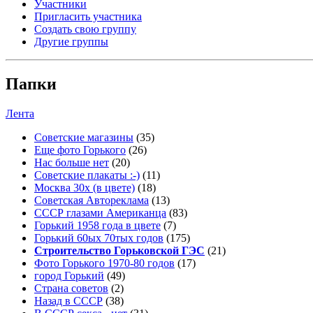
Участники
Пригласить участника
Создать свою группу
Другие группы
Папки
Лента
Советские магазины
(35)
Еще фото Горького
(26)
Нас больше нет
(20)
Советские плакаты :-)
(11)
Москва 30x (в цвете)
(18)
Советская Автореклама
(13)
СССР глазами Американца
(83)
Горький 1958 года в цвете
(7)
Горький 60ых 70тых годов
(175)
Строительство Горьковской ГЭС
(21)
Фото Горького 1970-80 годов
(17)
город Горький
(49)
Страна советов
(2)
Назад в СССР
(38)