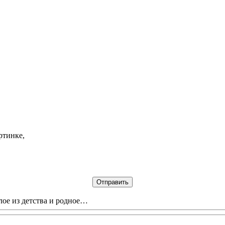
ртинке,
лое из детства и родное…