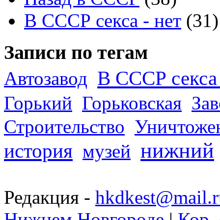
В СССР секса - нет
(31)
Записи по тегам
В СССР секса 
Автозавод
Горький
Горьковская
За
Строительство
Уничтоже
нижний
история
музей
Редакция -
hkdkest@mail.r
Нижнем Новгороде
|
Кор. 