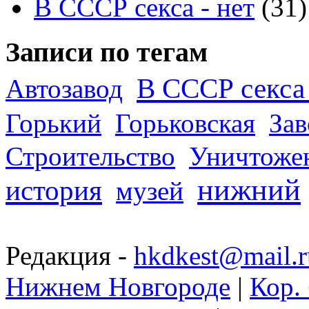
В СССР секса - нет
(31)
Записи по тегам
В СССР секса 
Автозавод
Горький
Горьковская
За
Строительство
Уничтоже
нижний
история
музей
Редакция -
hkdkest@mail.r
Нижнем Новгороде
|
Кор. 