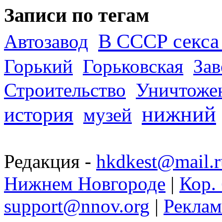
Записи по тегам
В СССР секса 
Автозавод
Горький
Горьковская
За
Строительство
Уничтоже
нижний
история
музей
Редакция -
hkdkest@mail.r
Нижнем Новгороде
|
Кор. 
support@nnov.org
|
Реклам