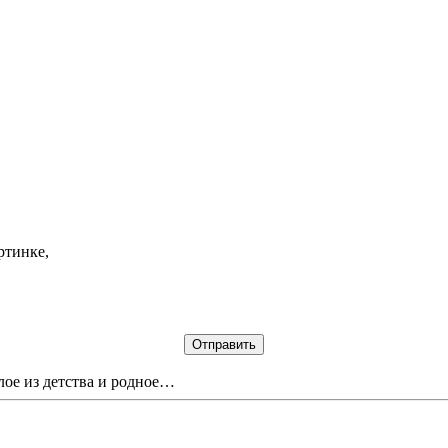
ртинке,
лое из детства и родное…