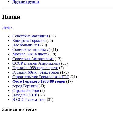
Другие группы
Папки
Лента
Советские магазины
(35)
Еще фото Горького
(26)
Нас больше нет
(20)
Советские плакаты :-)
(11)
Москва 30x (в цвете)
(18)
Советская Автореклама
(13)
СССР глазами Американца
(83)
Горький 1958 года в цвете
(7)
Горький 60ых 70тых годов
(175)
Строительство Горьковской ГЭС
(21)
Фото Горького 1970-80 годов
(17)
город Горький
(49)
Страна советов
(2)
Назад в СССР
(38)
В СССР секса - нет
(31)
Записи по тегам