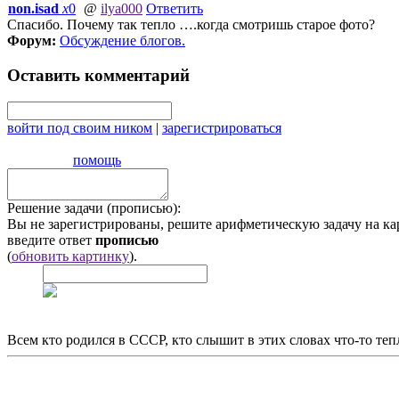
non.isad
x
0
@
ilya000
Ответить
Спасибо. Почему так тепло ….когда смотришь старое фото?
Форум:
Обсуждение блогов
.
Оставить комментарий
войти под своим ником
|
зарегистрироваться
помощь
Решение задачи (прописью):
Вы не зарегистрированы, решите арифметическую задачу на ка
введите ответ
прописью
(
обновить картинку
).
Всем кто родился в СССР, кто слышит в этих словах что-то теп