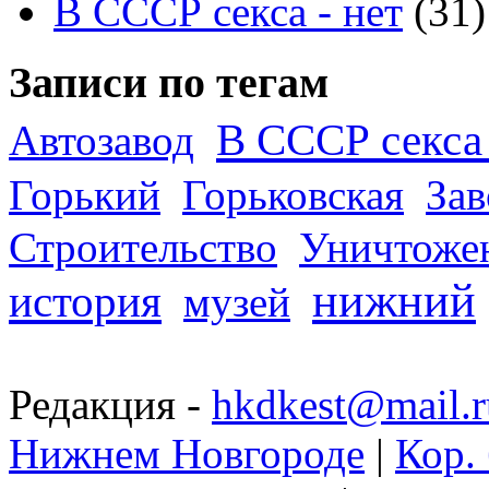
В СССР секса - нет
(31)
Записи по тегам
В СССР секса 
Автозавод
Горький
Горьковская
За
Строительство
Уничтоже
нижний
история
музей
Редакция -
hkdkest@mail.r
Нижнем Новгороде
|
Кор. 