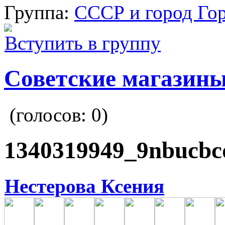
Группа:
СССР и город Го
Вступить в группу
Советские магазин
(голосов:
0
)
1340319949_9nbucbc
Нестерова Ксения