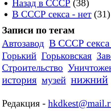
Назад в СССР
(38)
В СССР секса - нет
(31)
Записи по тегам
В СССР секса 
Автозавод
Горький
Горьковская
За
Строительство
Уничтоже
нижний
история
музей
Редакция -
hkdkest@mail.r