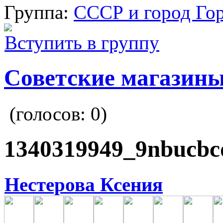
Группа:
СССР и город Го
Вступить в группу
Советские магазин
(голосов:
0
)
1340319949_9nbucbc
Нестерова Ксения