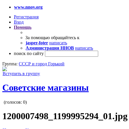
www.nnov.org
Регистрация
Вход
Помощь
За помощью обращайтесь к
jasper-foter
написать
Администрация ННОВ
написать
поиск по сайту
Группа:
СССР и город Горький
Вступить в группу
Советские магазины
(голосов:
0
)
1200007498_1199995294_01.jpg