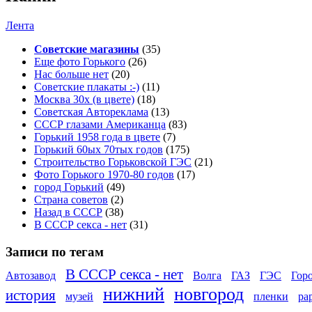
Лента
Советские магазины
(35)
Еще фото Горького
(26)
Нас больше нет
(20)
Советские плакаты :-)
(11)
Москва 30x (в цвете)
(18)
Советская Автореклама
(13)
СССР глазами Американца
(83)
Горький 1958 года в цвете
(7)
Горький 60ых 70тых годов
(175)
Строительство Горьковской ГЭС
(21)
Фото Горького 1970-80 годов
(17)
город Горький
(49)
Страна советов
(2)
Назад в СССР
(38)
В СССР секса - нет
(31)
Записи по тегам
В СССР секса - нет
Автозавод
Волга
ГАЗ
ГЭС
Гор
нижний
новгород
история
музей
пленки
ра