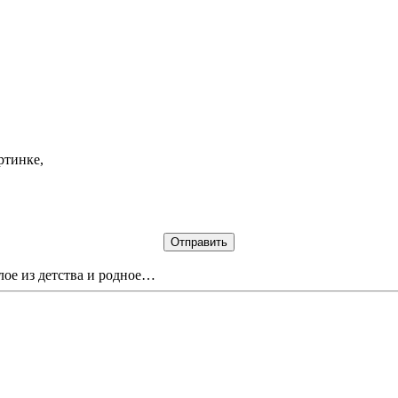
ртинке,
лое из детства и родное…