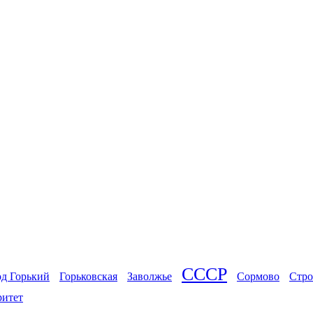
СССР
од Горький
Горьковская
Заволжье
Сормово
Стро
ритет