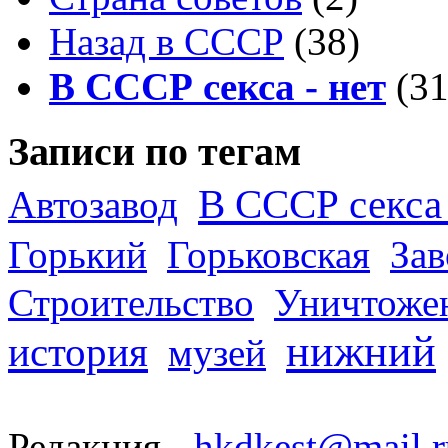
Назад в СССР
(38)
В СССР секса - нет
(31
Записи по тегам
В СССР секса 
Автозавод
Горький
Горьковская
За
Строительство
Уничтоже
нижний
история
музей
Редакция -
hkdkest@mail.r