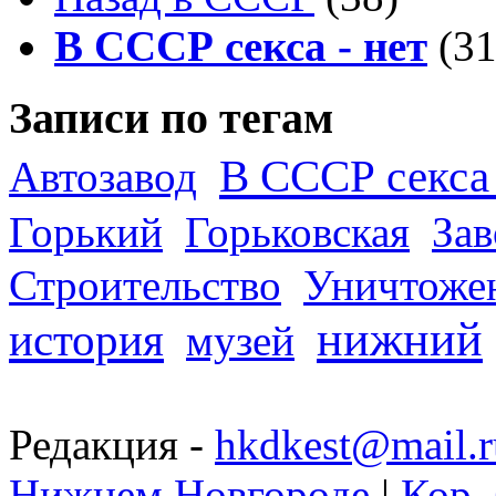
В СССР секса - нет
(31
Записи по тегам
В СССР секса 
Автозавод
Горький
Горьковская
За
Строительство
Уничтоже
нижний
история
музей
Редакция -
hkdkest@mail.r
Нижнем Новгороде
|
Кор. 