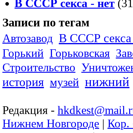
В СССР секса - нет
(31
Записи по тегам
В СССР секса 
Автозавод
Горький
Горьковская
За
Строительство
Уничтоже
нижний
история
музей
Редакция -
hkdkest@mail.r
Нижнем Новгороде
|
Кор. 