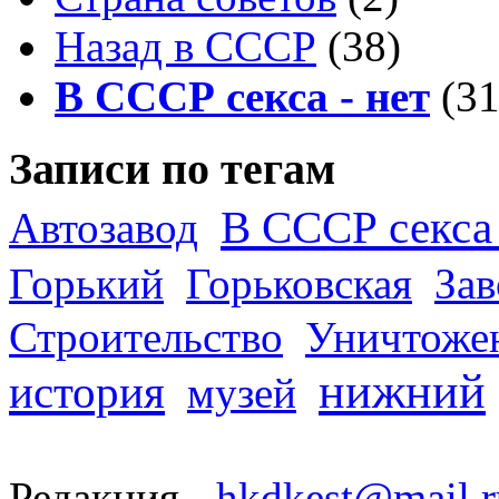
Назад в СССР
(38)
В СССР секса - нет
(31
Записи по тегам
В СССР секса 
Автозавод
Горький
Горьковская
За
Строительство
Уничтоже
нижний
история
музей
Редакция -
hkdkest@mail.r