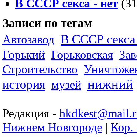
В СССР секса - нет
(31
Записи по тегам
В СССР секса 
Автозавод
Горький
Горьковская
За
Строительство
Уничтоже
нижний
история
музей
Редакция -
hkdkest@mail.r
Нижнем Новгороде
|
Кор. 