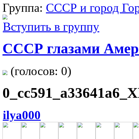
Группа:
СССР и город Го
Вступить в группу
СССР глазами Амер
(голосов:
0
)
0_cc591_a33641a6_X
ilya000