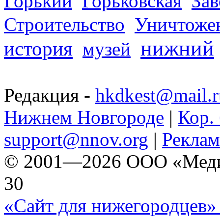
Горький
Горьковская
За
Строительство
Уничтоже
нижний
история
музей
Редакция -
hkdkest@mail.r
Нижнем Новгороде
|
Кор. 
support@nnov.org
|
Реклам
© 2001—2026 ООО «Медиа 
30
«Сайт для нижегородцев» 