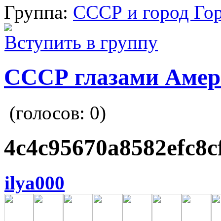
Группа:
СССР и город Го
Вступить в группу
СССР глазами Амер
(голосов:
0
)
4c4c95670a8582efc8c
ilya000