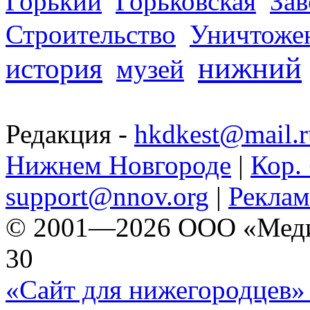
Горький
Горьковская
За
Строительство
Уничтоже
нижний
история
музей
Редакция -
hkdkest@mail.r
Нижнем Новгороде
|
Кор. 
support@nnov.org
|
Реклам
© 2001—2026 ООО «Медиа 
30
«Сайт для нижегородцев» 