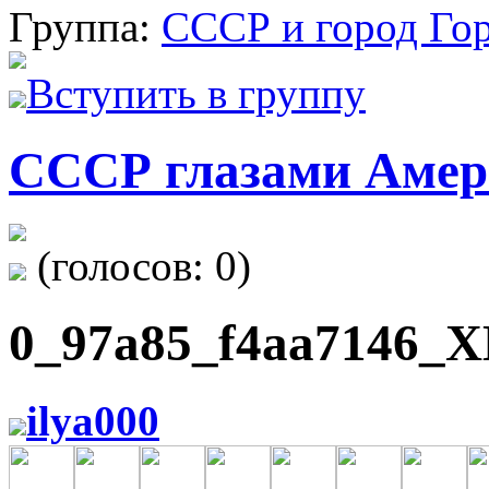
Группа:
СССР и город Го
Вступить в группу
СССР глазами Амер
(голосов:
0
)
0_97a85_f4aa7146_X
ilya000