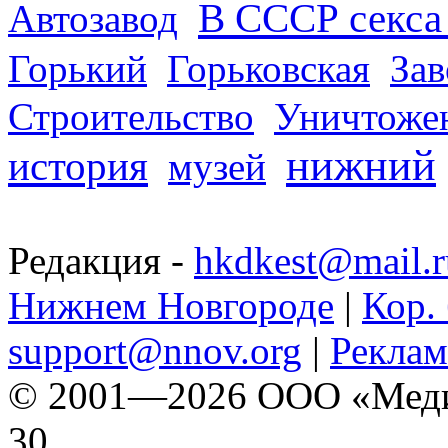
В СССР секса 
Автозавод
Горький
Горьковская
За
Строительство
Уничтоже
нижний
история
музей
Редакция -
hkdkest@mail.r
Нижнем Новгороде
|
Кор. 
support@nnov.org
|
Реклам
© 2001—2026 ООО «Медиа 
30