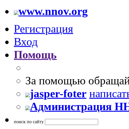
www.nnov.org
Регистрация
Вход
Помощь
За помощью обращай
jasper-foter
написат
Администрация Н
поиск по сайту