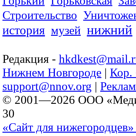
Горький
Горьковская
За
Строительство
Уничтоже
нижний
история
музей
Редакция -
hkdkest@mail.r
Нижнем Новгороде
|
Кор. 
support@nnov.org
|
Реклам
© 2001—2026 ООО «Медиа 
30
«Сайт для нижегородцев» 