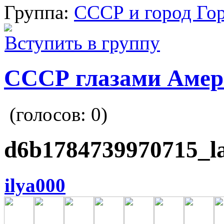
Группа:
СССР и город Го
Вступить в группу
СССР глазами Амер
(голосов:
0
)
d6b1784739970715_la
ilya000