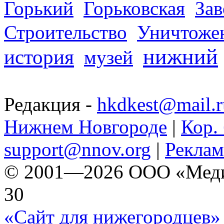
Горький
Горьковская
За
Строительство
Уничтоже
нижний
история
музей
Редакция -
hkdkest@mail.r
Нижнем Новгороде
|
Кор. 
support@nnov.org
|
Реклам
© 2001—2026 ООО «Медиа 
30
«Сайт для нижегородцев» 