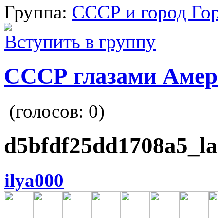
Группа:
СССР и город Го
Вступить в группу
СССР глазами Амер
(голосов:
0
)
d5bfdf25dd1708a5_la
ilya000