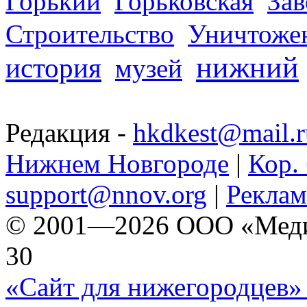
Горький
Горьковская
За
Строительство
Уничтоже
нижний
история
музей
Редакция -
hkdkest@mail.r
Нижнем Новгороде
|
Кор. 
support@nnov.org
|
Реклам
© 2001—2026 ООО «Медиа 
30
«Сайт для нижегородцев» 