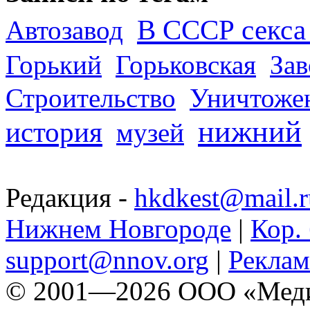
В СССР секса 
Автозавод
Горький
Горьковская
За
Строительство
Уничтоже
нижний
история
музей
Редакция -
hkdkest@mail.r
Нижнем Новгороде
|
Кор. 
support@nnov.org
|
Реклам
© 2001—2026 ООО «Медиа 