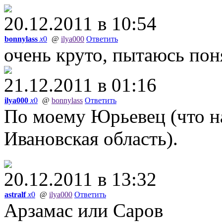
20.12.2011 в 10:54
bonnylass
x
0
@
ilya000
Ответить
очень круто, пытаюсь пон
21.12.2011 в 01:16
ilya000
x
0
@
bonnylass
Ответить
По моему Юрьевец (что н
Ивановская область).
20.12.2011 в 13:32
astralf
x
0
@
ilya000
Ответить
Арзамас или Саров