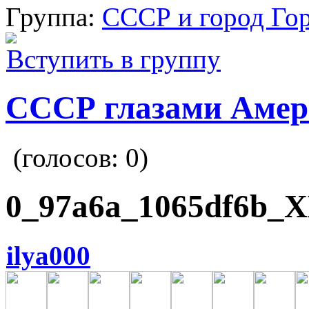
Группа:
СССР и город Го
Вступить в группу
СССР глазами Амер
(голосов:
0
)
0_97a6a_1065df6b_X
ilya000