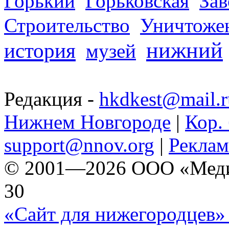
Горький
Горьковская
За
Строительство
Уничтоже
нижний
история
музей
Редакция -
hkdkest@mail.r
Нижнем Новгороде
|
Кор. 
support@nnov.org
|
Реклам
© 2001—2026 ООО «Медиа 
30
«Сайт для нижегородцев» 