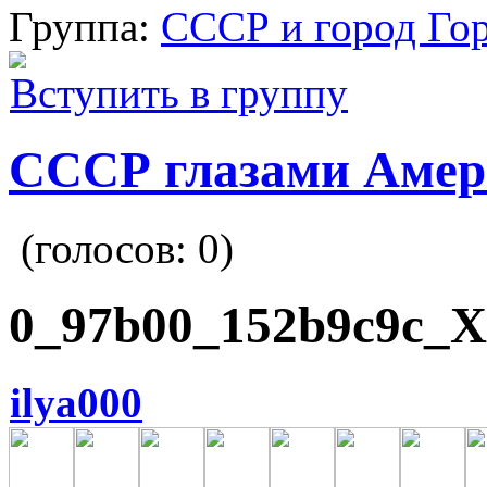
Группа:
СССР и город Го
Вступить в группу
СССР глазами Амер
(голосов:
0
)
0_97b00_152b9c9c_X
ilya000