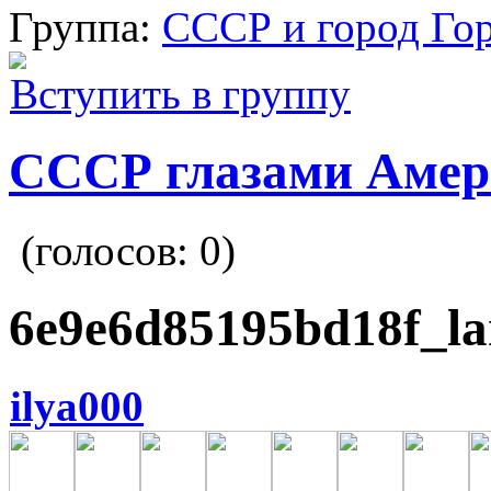
Группа:
СССР и город Го
Вступить в группу
СССР глазами Амер
(голосов:
0
)
6e9e6d85195bd18f_la
ilya000