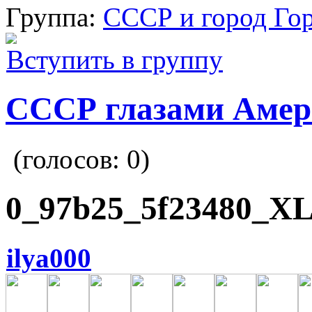
Группа:
СССР и город Го
Вступить в группу
СССР глазами Амер
(голосов:
0
)
0_97b25_5f23480_XL
ilya000