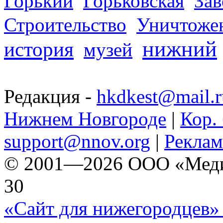
Горький
Горьковская
За
Строительство
Уничтоже
нижний
история
музей
Редакция -
hkdkest@mail.r
Нижнем Новгороде
|
Кор. 
support@nnov.org
|
Реклам
© 2001—2026 ООО «Медиа 
30
«Сайт для нижегородцев» 