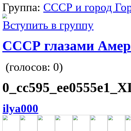
Группа:
СССР и город Го
Вступить в группу
СССР глазами Амер
(голосов:
0
)
0_cc595_ee0555e1_X
ilya000