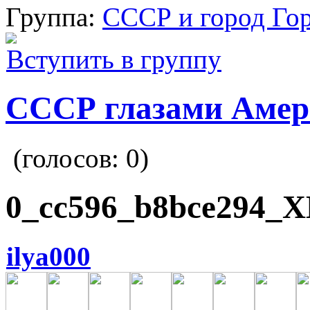
Группа:
СССР и город Го
Вступить в группу
СССР глазами Амер
(голосов:
0
)
0_cc596_b8bce294_X
ilya000