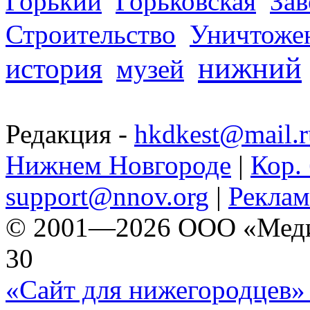
Горький
Горьковская
За
Строительство
Уничтоже
нижний
история
музей
Редакция -
hkdkest@mail.r
Нижнем Новгороде
|
Кор. 
support@nnov.org
|
Реклам
© 2001—2026 ООО «Медиа 
30
«Сайт для нижегородцев» 