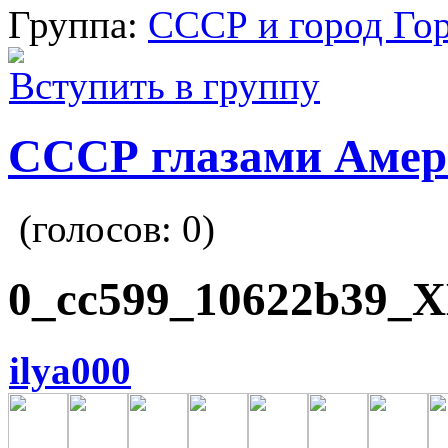
Группа:
СССР и город Го
Вступить в группу
СССР глазами Амер
(голосов:
0
)
0_cc599_10622b39_X
ilya000