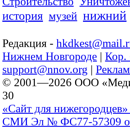
Строительство
Уничтоже
нижний
история
музей
Редакция -
hkdkest@mail.r
Нижнем Новгороде
|
Кор. 
support@nnov.org
|
Реклам
© 2001—2026 ООО «Медиа 
30
«Сайт для нижегородцев» 
СМИ Эл № ФС77-57309 от 