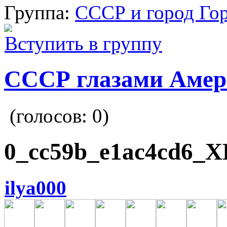
Группа:
СССР и город Го
Вступить в группу
СССР глазами Амер
(голосов:
0
)
0_cc59b_e1ac4cd6_X
ilya000