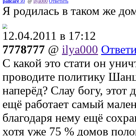
pallcare
x
0
@
ilya000
Ответить
Я родилась в таком же дом
12.04.2011 в 17:12
7778777
@
ilya000
Ответи
С какой это стати он уни
проводите политику Шанце
наперёд? Слау богу, этот 
ещё работает самый мален
благодаря нему ещё сохран
хотя уже 75 % домов поло