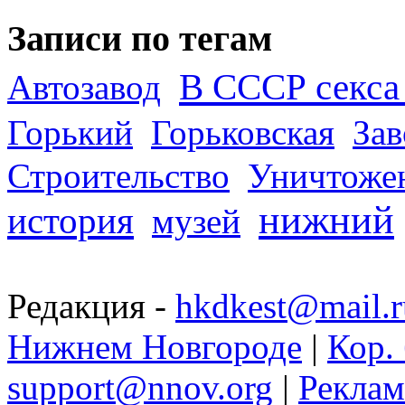
Записи по тегам
В СССР секса 
Автозавод
Горький
Горьковская
За
Строительство
Уничтоже
нижний
история
музей
Редакция -
hkdkest@mail.r
Нижнем Новгороде
|
Кор. 
support@nnov.org
|
Реклам