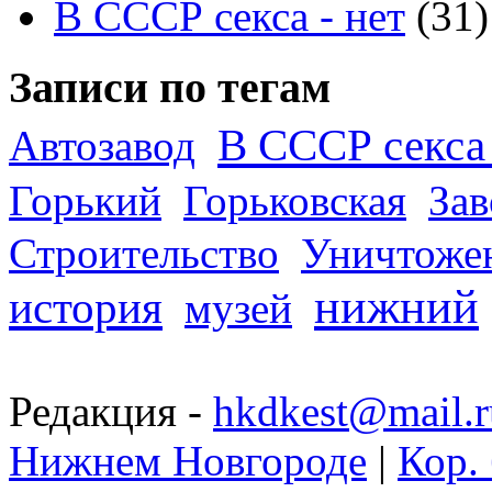
В СССР секса - нет
(31)
Записи по тегам
В СССР секса 
Автозавод
Горький
Горьковская
За
Строительство
Уничтоже
нижний
история
музей
Редакция -
hkdkest@mail.r
Нижнем Новгороде
|
Кор. 