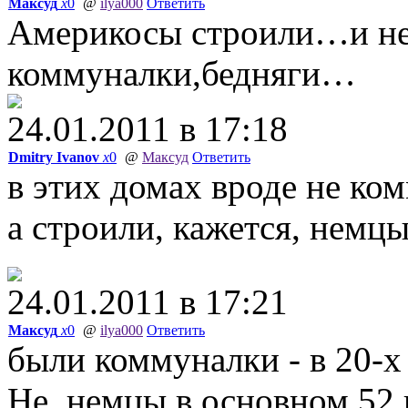
Максуд
x
0
@
ilya000
Ответить
Америкосы строили…и не 
коммуналки,бедняги…
24.01.2011 в 17:18
Dmitry Ivanov
x
0
@
Максуд
Ответить
в этих домах вроде не ко
а строили, кажется, немцы
24.01.2011 в 17:21
Максуд
x
0
@
ilya000
Ответить
были коммуналки - в 20-х 
Не, немцы в основном 52 