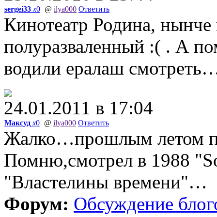
sergei33
x
0
@
ilya000
Ответить
Кинотеатр Родина, нынче
полуразваленный :( . А по
водили ералаш смотреть
24.01.2011 в 17:04
Максуд
x
0
@
ilya000
Ответить
Жалко…прошлым летом 
Помню,смотрел в 1988 "So
"Властелины времени"…
Форум:
Обсуждение блог