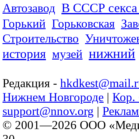
В СССР секса 
Автозавод
Горький
Горьковская
За
Строительство
Уничтоже
нижний
история
музей
Редакция -
hkdkest@mail.r
Нижнем Новгороде
|
Кор. 
support@nnov.org
|
Реклам
© 2001—2026 ООО «Медиа 
30