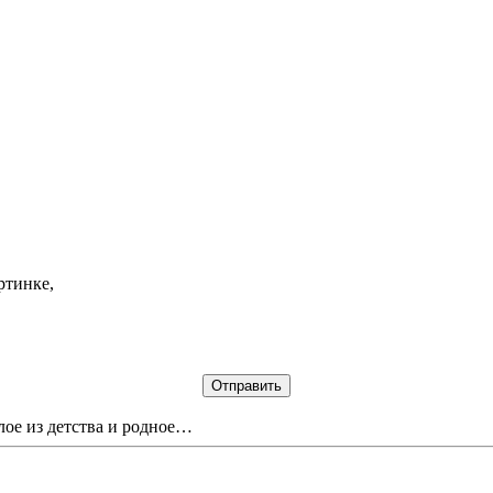
ртинке,
лое из детства и родное…