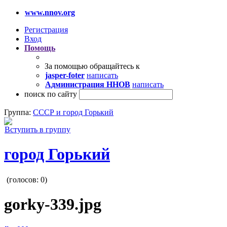
www.nnov.org
Регистрация
Вход
Помощь
За помощью обращайтесь к
jasper-foter
написать
Администрация ННОВ
написать
поиск по сайту
Группа:
СССР и город Горький
Вступить в группу
город Горький
(голосов:
0
)
gorky-339.jpg