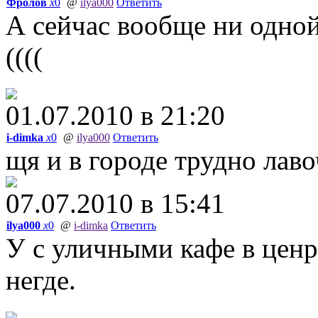
Фролов
x
0
@
ilya000
Ответить
А сейчас вообще ни одной
((((
01.07.2010 в 21:20
i-dimka
x
0
@
ilya000
Ответить
щя и в городе трудно лав
07.07.2010 в 15:41
ilya000
x
0
@
i-dimka
Ответить
У с уличными кафе в ценр
негде.