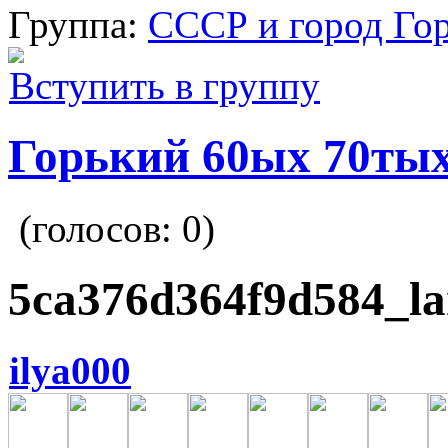
Группа:
СССР и город Го
Вступить в группу
Горький 60ых 70тых
(голосов:
0
)
5ca376d364f9d584_la
ilya000