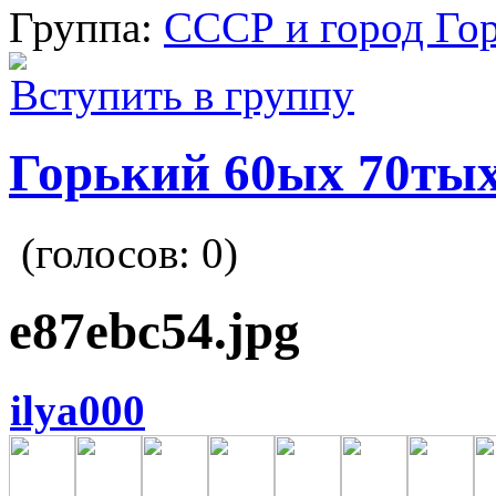
Группа:
СССР и город Го
Вступить в группу
Горький 60ых 70тых
(голосов:
0
)
e87ebc54.jpg
ilya000