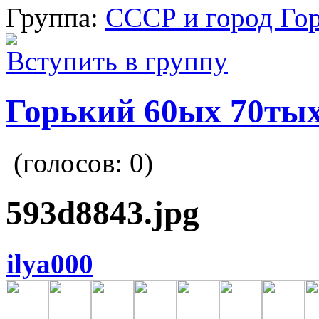
Группа:
СССР и город Го
Вступить в группу
Горький 60ых 70тых
(голосов:
0
)
593d8843.jpg
ilya000