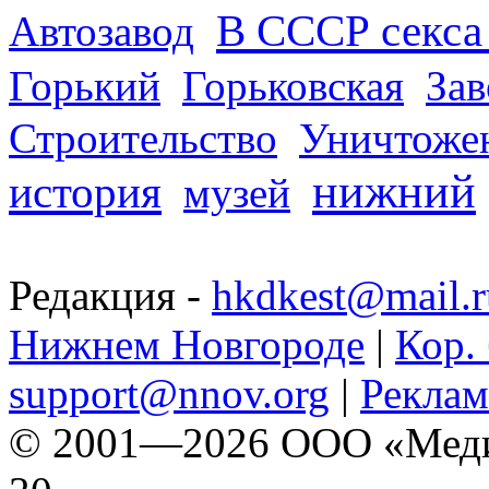
В СССР секса 
Автозавод
Горький
Горьковская
За
Строительство
Уничтоже
нижний
история
музей
Редакция -
hkdkest@mail.r
Нижнем Новгороде
|
Кор. 
support@nnov.org
|
Реклам
© 2001—2026 ООО «Медиа 