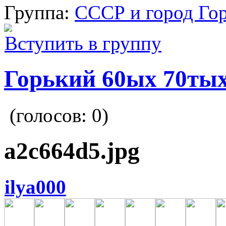
Группа:
СССР и город Го
Вступить в группу
Горький 60ых 70тых
(голосов:
0
)
a2c664d5.jpg
ilya000