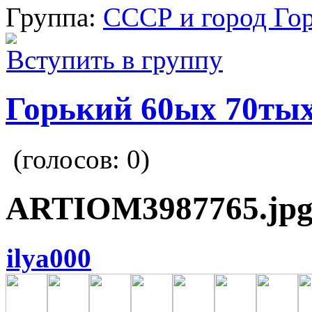
Группа:
СССР и город Го
Вступить в группу
Горький 60ых 70тых
(голосов:
0
)
ARTIOM3987765.jp
ilya000