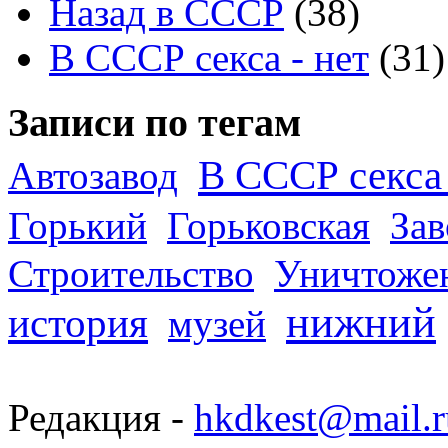
Назад в СССР
(38)
В СССР секса - нет
(31)
Записи по тегам
В СССР секса 
Автозавод
Горький
Горьковская
За
Строительство
Уничтоже
нижний
история
музей
Редакция -
hkdkest@mail.r