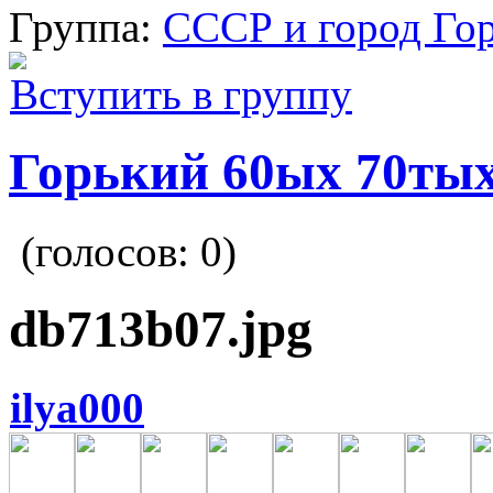
Группа:
СССР и город Го
Вступить в группу
Горький 60ых 70тых
(голосов:
0
)
db713b07.jpg
ilya000