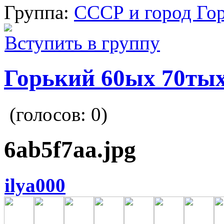
Группа:
СССР и город Го
Вступить в группу
Горький 60ых 70тых
(голосов:
0
)
6ab5f7aa.jpg
ilya000