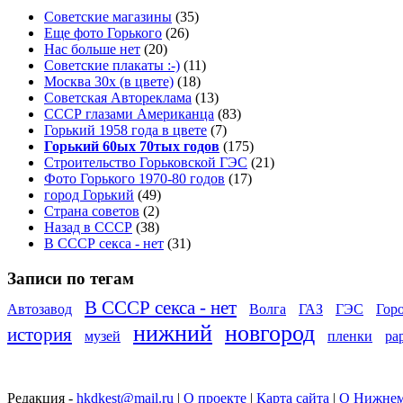
Советские магазины
(35)
Еще фото Горького
(26)
Нас больше нет
(20)
Советские плакаты :-)
(11)
Москва 30x (в цвете)
(18)
Советская Автореклама
(13)
СССР глазами Американца
(83)
Горький 1958 года в цвете
(7)
Горький 60ых 70тых годов
(175)
Строительство Горьковской ГЭС
(21)
Фото Горького 1970-80 годов
(17)
город Горький
(49)
Страна советов
(2)
Назад в СССР
(38)
В СССР секса - нет
(31)
Записи по тегам
В СССР секса - нет
Автозавод
Волга
ГАЗ
ГЭС
Гор
нижний
новгород
история
музей
пленки
ра
Редакция -
hkdkest@mail.ru
|
О проекте
|
Карта сайта
|
О Нижнем