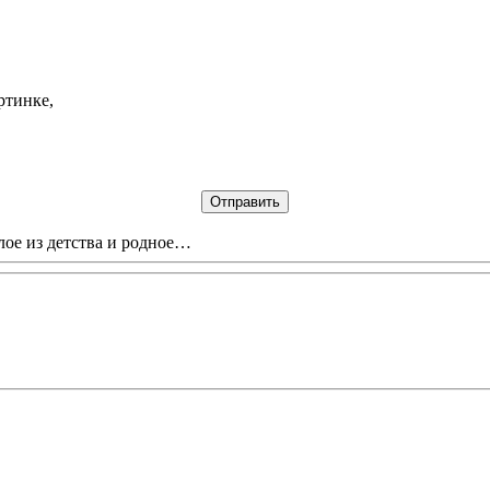
ртинке,
лое из детства и родное…