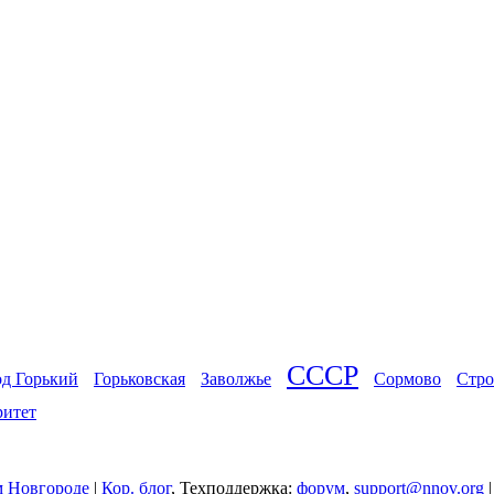
СССР
од Горький
Горьковская
Заволжье
Сормово
Стро
ритет
 Новгороде
|
Кор. блог
, Техподдержка:
форум
,
support@nnov.org