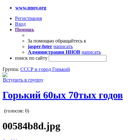
www.nnov.org
Регистрация
Вход
Помощь
За помощью обращайтесь к
jasper-foter
написать
Администрация ННОВ
написать
поиск по сайту
Группа:
СССР и город Горький
Вступить в группу
Горький 60ых 70тых годов
(голосов:
0
)
00584b8d.jpg