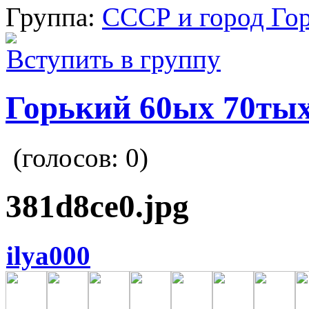
Группа:
СССР и город Го
Вступить в группу
Горький 60ых 70тых
(голосов:
0
)
381d8ce0.jpg
ilya000