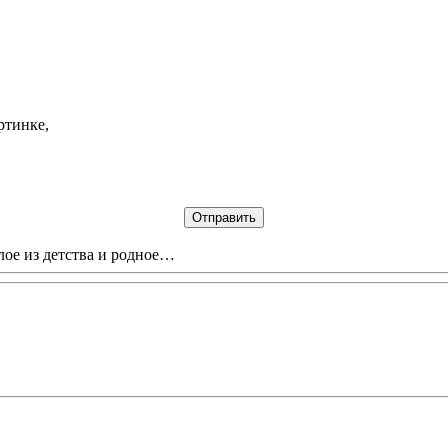
ртинке,
лое из детства и родное…