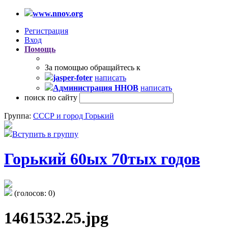
www.nnov.org
Регистрация
Вход
Помощь
За помощью обращайтесь к
jasper-foter
написать
Администрация ННОВ
написать
поиск по сайту
Группа:
СССР и город Горький
Вступить в группу
Горький 60ых 70тых годов
(голосов:
0
)
1461532.25.jpg