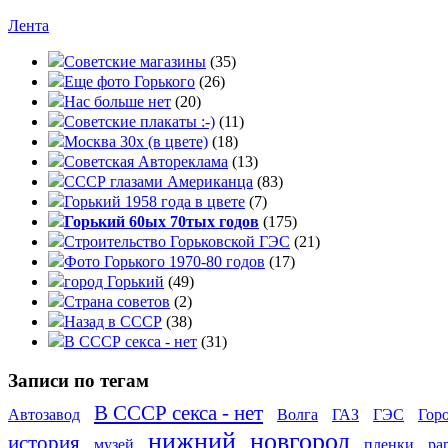
Лента
Советские магазины
(35)
Еще фото Горького
(26)
Нас больше нет
(20)
Советские плакаты :-)
(11)
Москва 30x (в цвете)
(18)
Советская Автореклама
(13)
СССР глазами Американца
(83)
Горький 1958 года в цвете
(7)
Горький 60ых 70тых годов
(175)
Строительство Горьковской ГЭС
(21)
Фото Горького 1970-80 годов
(17)
город Горький
(49)
Страна советов
(2)
Назад в СССР
(38)
В СССР секса - нет
(31)
Записи по тегам
В СССР секса - нет
Автозавод
Волга
ГАЗ
ГЭС
Гор
нижний
новгород
история
музей
пленки
ра