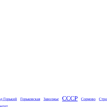
СССР
од Горький
Горьковская
Заволжье
Сормово
Стро
ритет