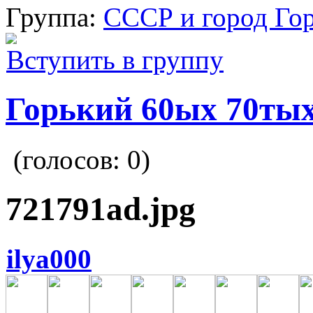
Группа:
СССР и город Го
Вступить в группу
Горький 60ых 70тых
(голосов:
0
)
721791ad.jpg
ilya000